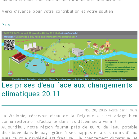
Merci d’avance pour votre contribution et votre soutien
Plus
Les prises d'eau face aux changements
climatiques 20.11
Nov 20, 2025
Posté par : mufa
La Wallonie, réservoir d’eau de la Belgique » : cet adage bien
connu restera-t-il d’actualité dans les décennies à venir ?
Aujourd’hui, notre région fournit près de 80 % de l’eau potable
distribuée dans le pays grâce à ses nappes et à ses cours d’eau.
Mais ce rôle privilégié est fragilisé : le changement climatique, et