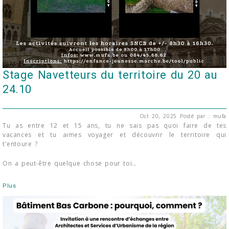
Stage Navetteurs du territoire du 20 au
24.10
Oct 20, 2025
Posté par : mufa
Tu as entre 12 et 15 ans, tu ne sais pas quoi faire de tes
vacances et tu aimes voyager et découvrir le territoire qui
t'entoure ?
On a peut-être quelque chose pour toi…
Plus