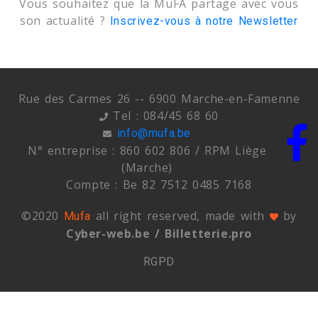
Vous souhaitez que la MuFA partage avec vous
son actualité ?
Inscrivez-vous à notre Newsletter
Rue des Carmes 26 -- 6900 Marche-en-Famenne
Tel : 084/45 68 60
info@mufa.be
N° entreprise : 860 602 806 / RPM Liège
(Marche)
Compte : Be 82 7512 0485 7168
©2020
all right reserved, made with
by
Mufa
Cyber-web.be / Billetterie.pro
RGPD