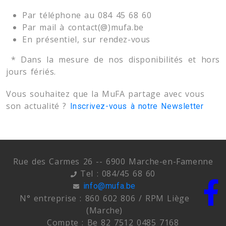
Par téléphone au 084 45 68 60
Par mail à contact(@)mufa.be
En présentiel, sur rendez-vous
* Dans la mesure de nos disponibilités et hors
jours fériés.
Vous souhaitez que la MuFA partage avec vous
son actualité ?
Inscrivez-vous à notre Newsletter
Rue des Carmes 26 -- 6900 Marche-en-Famenne
Tel : 084/45 68 60
info@mufa.be
N° entreprise : 860 602 806 / RPM Liège
(Marche)
Compte : Be 82 7512 0485 7168