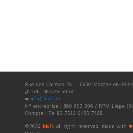
Rue des Carmes 26 -- 6900 Marche-en-Fam
Tel : 084/45 68 60
info@mufa.be
N° entreprise : 860 602 806 / RPM Liège (M
Compte : Be 82 7512 0485 7168
©2020
all right reserved, made with
Mufa