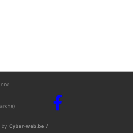
enne
arche)
by
Cyber-web.be /