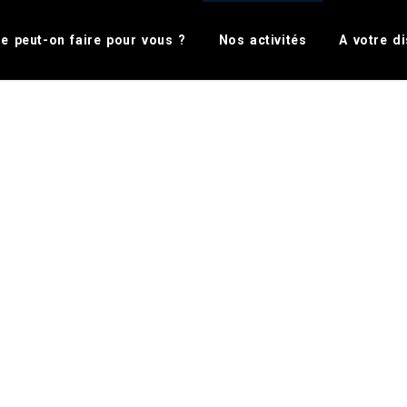
nter Gallery folder name or hide Heade
e peut-on faire pour vous ?
Nos activités
A votre di